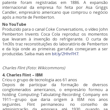
patente foram registradas em 1886. A expansão
internacional da empresa foi feita por Asa Griggs
Candler, empresário americano que comprou o negócio
após a morte de Pemberton.
No YouTube
Produzido para o canal Coke Conversations, o vídeo John
Pemberton Invents Coca Cola reproduz os momentos
que levaram à invenção do refrigerante. O curta de
1m30s traz reconstituições do laboratório de Pemberton
e da loja onde as primeiras garrafas começaram a ser
produzidas. Saiba mais em
bit.ly/2HhrFH7.
Charles Flint (Foto: Wikicommons)
4. Charles Flint – IBM
Criou o grupo de tecnologia aos 61 anos
Depois de participar da formação de diversos
conglomerados americanos, o empresário formou a
holding Computing-Tabulating-Recording Company em
1911—grupo que daria origem à IBM nos anos
seguintes. Flint permaneceu no conselho de
administração da empresa até 1930, quando se