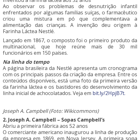
Inventou a farinha láctea aos 52 anos
Ao observar os problemas de desnutrição infantil
enfrentados por algumas famílias suíças, o farmacêutico
criou uma mistura em pó que complementava a
alimentação das crianças. A invenção deu origem à
Farinha Láctea Nestlé.
Lançado em 1867, o composto foi o primeiro produto da
multinacional, que hoje reúne mais de 30 mil
funcionários em 150 países.
Na linha do tempo
A página brasileira da Nestlé apresenta um cronograma
com os principais passos da criação da empresa. Entre os
conteúdos disponíveis, está uma foto da primeira versão
da farinha láctea e os bastidores do desenvolvimento da
linha inicial de achocolatados. Veja em
bit.ly/2HpjB7t.
Joseph A. Campbell (Foto: Wikicommons)
2. Joseph A. Campbell – Sopas Campbell’s
Abriu a primeira fábrica aos 52 anos
O comerciante americano inaugurou a linha de produção
da empresa em 1869, em Nova Jersey. A primeira sopa