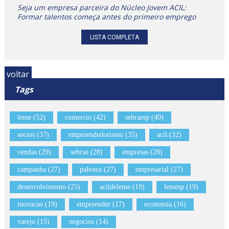
Seja um empresa parceira do Núcleo Jovem ACIL:
Formar talentos começa antes do primeiro emprego
LISTA COMPLETA
voltar
Tags
leme (52)
comercio (42)
sebraesp (40)
socios (37)
empreendedorismo (35)
acil (32)
vendas (29)
sebrae (28)
empresas (28)
campanha (27)
palestra (27)
empresarial (27)
desenvolvimento (25)
acildeleme (19)
lemesp (19)
inovacao (19)
empreender (17)
economia (16)
varejo (15)
negocios (14)