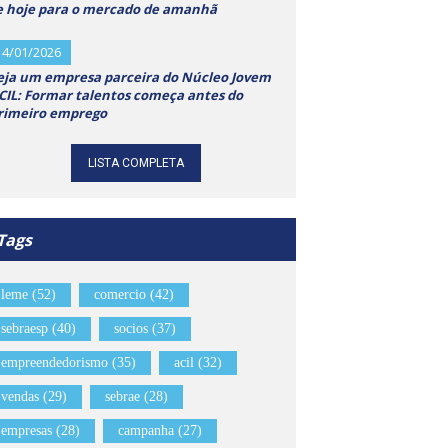
e hoje para o mercado de amanhã
14/01/2026
eja um empresa parceira do Núcleo Jovem
CIL: Formar talentos começa antes do
rimeiro emprego
LISTA COMPLETA
Tags
leme (52)
comercio (42)
sebraesp (40)
socios (37)
empreendedorismo (35)
acil (32)
vendas (29)
sebrae (28)
empresas (28)
campanha (27)