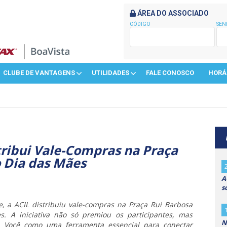
ÁREA DO ASSOCIADO
CÓDIGO
SEN
CLUBE DE VANTAGENS
UTILIDADES
FALE CONOSCO
HORÁ
tribui Vale-Compras na Praça
 Dia das Mães
A
s
 a ACIL distribuiu vale-compras na Praça Rui Barbosa
 A iniciativa não só premiou os participantes, mas
N
 Você como uma ferramenta essencial para conectar