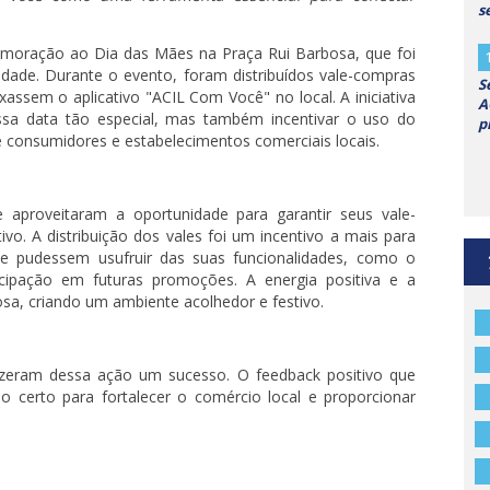
s
moração ao Dia das Mães na Praça Rui Barbosa, que foi
de. Durante o evento, foram distribuídos vale-compras
S
assem o aplicativo "ACIL Com Você" no local. A iniciativa
A
ssa data tão especial, mas também incentivar o uso do
p
tre consumidores e estabelecimentos comerciais locais.
 aproveitaram a oportunidade para garantir seus vale-
vo. A distribuição dos vales foi um incentivo a mais para
 pudessem usufruir das suas funcionalidades, como o
cipação em futuras promoções. A energia positiva e a
a, criando um ambiente acolhedor e festivo.
izeram dessa ação um sucesso. O feedback positivo que
certo para fortalecer o comércio local e proporcionar