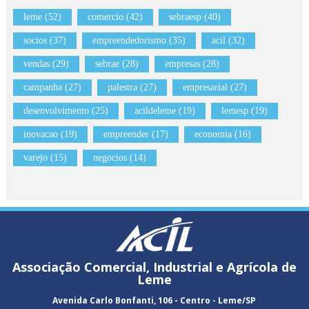
leme (52)
comercio (42)
sebraesp (40)
socios (37)
empreendedorismo (35)
acil (32)
vendas (29)
sebrae (28)
empresas (28)
campanha (27)
palestra (27)
empresarial (27)
desenvolvimento (25)
acildeleme (19)
lemesp (19)
inovacao (19)
empreender (17)
economia (16)
varejo (15)
negocios (14)
Associação Comercial, Industrial e Agrícola de
Leme
Avenida Carlo Bonfanti, 106 - Centro - Leme/SP