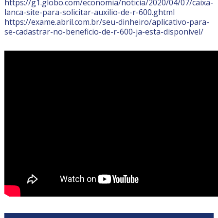
https://g1.globo.com/economia/noticia/2020/04/07/caixa-
lanca-site-para-solicitar-auxilio-de-r-600.ghtml
https://exame.abril.com.br/seu-dinheiro/aplicativo-para-
se-cadastrar-no-beneficio-de-r-600-ja-esta-disponivel/