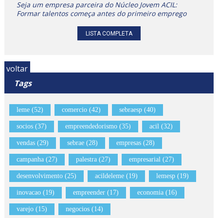
Seja um empresa parceira do Núcleo Jovem ACIL:
Formar talentos começa antes do primeiro emprego
LISTA COMPLETA
voltar
Tags
leme (52)
comercio (42)
sebraesp (40)
socios (37)
empreendedorismo (35)
acil (32)
vendas (29)
sebrae (28)
empresas (28)
campanha (27)
palestra (27)
empresarial (27)
desenvolvimento (25)
acildeleme (19)
lemesp (19)
inovacao (19)
empreender (17)
economia (16)
varejo (15)
negocios (14)