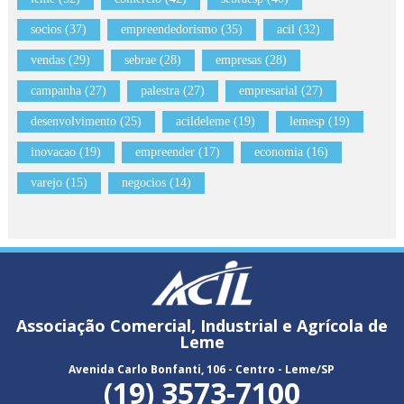
socios (37)
empreendedorismo (35)
acil (32)
vendas (29)
sebrae (28)
empresas (28)
campanha (27)
palestra (27)
empresarial (27)
desenvolvimento (25)
acildeleme (19)
lemesp (19)
inovacao (19)
empreender (17)
economia (16)
varejo (15)
negocios (14)
Associação Comercial, Industrial e Agrícola de
Leme
Avenida Carlo Bonfanti, 106 - Centro - Leme/SP
(19) 3573-7100