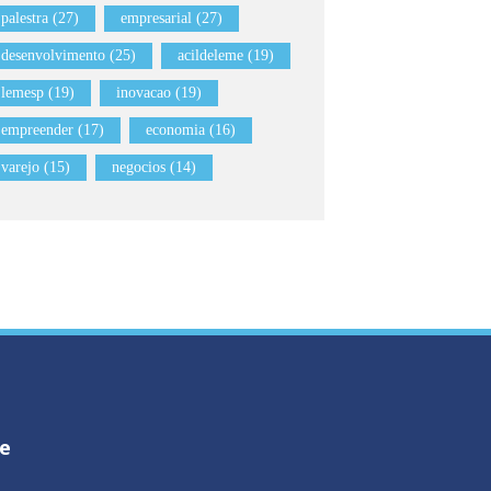
palestra (27)
empresarial (27)
desenvolvimento (25)
acildeleme (19)
lemesp (19)
inovacao (19)
empreender (17)
economia (16)
varejo (15)
negocios (14)
me