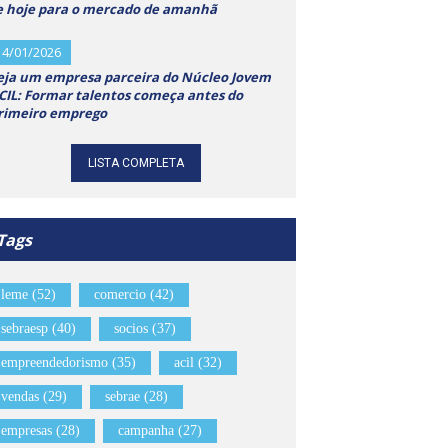
e hoje para o mercado de amanhã
14/01/2026
eja um empresa parceira do Núcleo Jovem
CIL: Formar talentos começa antes do
rimeiro emprego
LISTA COMPLETA
Tags
leme (52)
comercio (42)
sebraesp (40)
socios (37)
empreendedorismo (35)
acil (32)
vendas (29)
sebrae (28)
empresas (28)
campanha (27)