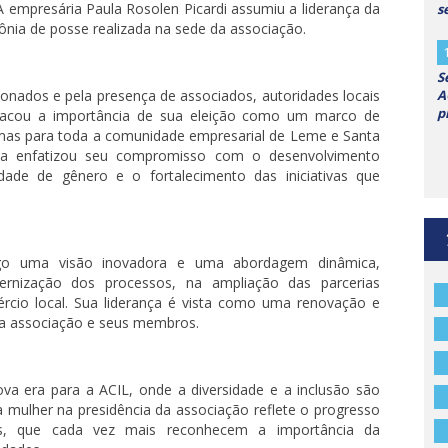
A empresária Paula Rosolen Picardi assumiu a liderança da
s
nia de posse realizada na sede da associação.
S
A
onados e pela presença de associados, autoridades locais
p
stacou a importância de sua eleição como um marco de
 mas para toda a comunidade empresarial de Leme e Santa
ula enfatizou seu compromisso com o desenvolvimento
ade de gênero e o fortalecimento das iniciativas que
igo uma visão inovadora e uma abordagem dinâmica,
nização dos processos, na ampliação das parcerias
rcio local. Sua liderança é vista como uma renovação e
 a associação e seus membros.
a era para a ACIL, onde a diversidade e a inclusão são
 mulher na presidência da associação reflete o progresso
is, que cada vez mais reconhecem a importância da